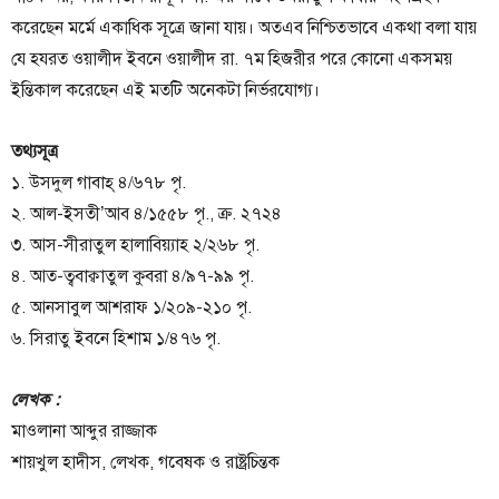
করেছেন মর্মে একাধিক সূত্রে জানা যায়। অতএব নিশ্চিতভাবে একথা বলা যায়
যে হযরত ওয়ালীদ ইবনে ওয়ালীদ রা. ৭ম হিজরীর পরে কোনো একসময়
ইন্তিকাল করেছেন এই মতটি অনেকটা নির্ভরযোগ্য।
তথ্যসূত্র
১. উসদুল গাবাহ্ ৪/৬৭৮ পৃ.
২. আল-ইসতী’আব ৪/১৫৫৮ পৃ., ক্র. ২৭২৪
৩. আস-সীরাতুল হালাবিয়্যাহ ২/২৬৮ পৃ.
৪. আত-ত্ববাক্বাতুল কুবরা ৪/৯৭-৯৯ পৃ.
৫. আনসাবুল আশরাফ ১/২০৯-২১০ পৃ.
৬. সিরাতু ইবনে হিশাম ১/৪৭৬ পৃ.
লেখক :
মাওলানা আব্দুর রাজ্জাক
শায়খুল হাদীস, লেখক, গবেষক ও রাষ্ট্রচিন্তক