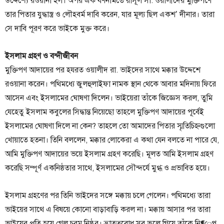
উদ্দেশ্যে রওয়ানা হল। অপর এক বর্ণনামতে রাসূল সা. ওয়ালীদের মুক্তিপণে
তার পিতার যুদ্ধাস্ত্র ও লৌহবর্ম দাবি করেন, যার মূল্য ছিল একশ’ দীনার। তারা
সে দাবি পূরণ করে ভাইকে মুক্ত করে।
ইসলাম গ্রহণ ও বন্দীজীবন
মুক্তিপণ আদায়ের পর হযরত ওয়ালীদ রা. ভাইদের সাথে মক্কার উদ্দেশে
রওয়ানা করেন। পথিমধ্যে জুলহুলাইফা নামক স্থান থেকে আবার মদিনায় ফিরে
আসেন এবং ইসলামের ঘোষণা দিলেন। ভাইয়েরা তাঁকে জিজ্ঞেস করল, তুমি
যেহেতু ইসলাম কবুলের সিদ্ধান্ত নিয়েছো তাহলে মুক্তিপণ আদায়ের পূর্বেই
ইসলামের ঘোষণা দিলে না কেন? তাহলে তো আমাদের পিতার স্মৃতিচিহ্নগুলো
খোয়াতে হতনা। তিনি বললেন, মক্কার লোকেরা এ কথা যেন বলতে না পারে যে,
আমি মুক্তিপণ আদায়ের ভয়ে ইসলাম গ্রহণ করেছি। মূলত আমি ইসলাম গ্রহণ
করেছি সম্পূর্ণ একনিষ্ঠতার সাথে, ইসলামের সৌন্দর্যে মুগ্ধ ও প্রভাবিত হয়ে।
ইসলাম গ্রহণের পর তিনি ভাইদের সঙ্গে মক্কায় চলে গেলেন। পথিমধ্যে তারা
ভাইয়ের সাথে এ বিষয়ে কোনো বাড়াবাড়ি করল না। মক্কায় আসার পর তারা
ভাইয়ের প্রতি হয়ে গেল চরম নিষ্ঠুর। ভ্রাতৃত্ববোধ সব ভুলে গিয়ে তাঁকে নি¶েপ