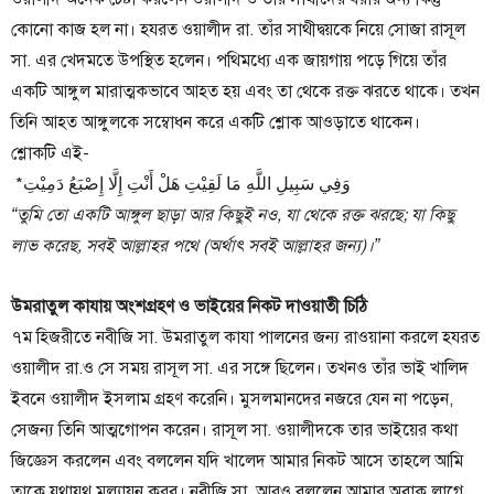
কোনো কাজ হল না। হযরত ওয়ালীদ রা. তাঁর সাথীদ্বয়কে নিয়ে সোজা রাসূল
সা. এর খেদমতে উপস্থিত হলেন। পথিমধ্যে এক জায়গায় পড়ে গিয়ে তাঁর
একটি আঙ্গুল মারাত্মকভাবে আহত হয় এবং তা থেকে রক্ত ঝরতে থাকে। তখন
তিনি আহত আঙ্গুলকে সম্বোধন করে একটি শ্লোক আওড়াতে থাকেন।
শ্লোকটি এই-
“তুমি তো একটি আঙ্গুল ছাড়া আর কিছুই নও, যা থেকে রক্ত ঝরছে; যা কিছু
লাভ করেছ, সবই আল্লাহর পথে (অর্থাৎ সবই আল্লাহর জন্য)।”
উমরাতুল কাযায় অংশগ্রহণ ও ভাইয়ের নিকট দাওয়াতী চিঠি
৭ম হিজরীতে নবীজি সা. উমরাতুল কাযা পালনের জন্য রাওয়ানা করলে হযরত
ওয়ালীদ রা.ও সে সময় রাসূল সা. এর সঙ্গে ছিলেন। তখনও তাঁর ভাই খালিদ
ইবনে ওয়ালীদ ইসলাম গ্রহণ করেনি। মুসলমানদের নজরে যেন না পড়েন,
সেজন্য তিনি আত্মগোপন করেন। রাসূল সা. ওয়ালীদকে তার ভাইয়ের কথা
জিজ্ঞেস করলেন এবং বললেন যদি খালেদ আমার নিকট আসে তাহলে আমি
তাকে যথাযথ মূল্যায়ন করব। নবীজি সা. আরও বললেন আমার অবাক লাগে