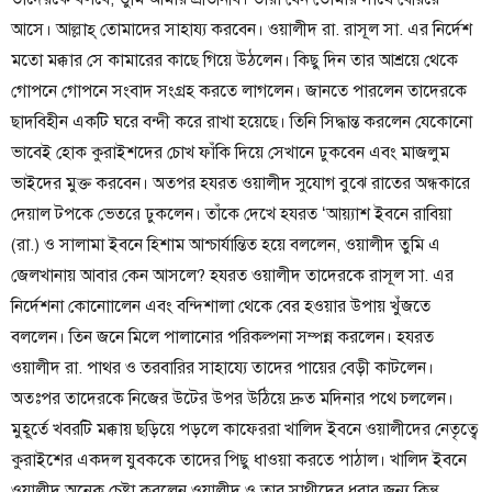
আসে। আল্লাহ্ তোমাদের সাহায্য করবেন। ওয়ালীদ রা. রাসূল সা. এর নির্দেশ
মতো মক্কার সে কামারের কাছে গিয়ে উঠলেন। কিছু দিন তার আশ্রয়ে থেকে
গোপনে গোপনে সংবাদ সংগ্রহ করতে লাগলেন। জানতে পারলেন তাদেরকে
ছাদবিহীন একটি ঘরে বন্দী করে রাখা হয়েছে। তিনি সিদ্ধান্ত করলেন যেকোনো
ভাবেই হোক কুরাইশদের চোখ ফাঁকি দিয়ে সেখানে ঢুকবেন এবং মাজলুম
ভাইদের মুক্ত করবেন। অতপর হযরত ওয়ালীদ সুযোগ বুঝে রাতের অন্ধকারে
দেয়াল টপকে ভেতরে ঢুকলেন। তাঁকে দেখে হযরত ‘আয়্যাশ ইবনে রাবিয়া
(রা.) ও সালামা ইবনে হিশাম আশ্চার্যান্তিত হয়ে বললেন, ওয়ালীদ তুমি এ
জেলখানায় আবার কেন আসলে? হযরত ওয়ালীদ তাদেরকে রাসূল সা. এর
নির্দেশনা কোনোালেন এবং বন্দিশালা থেকে বের হওয়ার উপায় খুঁজতে
বললেন। তিন জনে মিলে পালানোর পরিকল্পনা সম্পন্ন করলেন। হযরত
ওয়ালীদ রা. পাথর ও তরবারির সাহায্যে তাদের পায়ের বেড়ী কাটলেন।
অতঃপর তাদেরকে নিজের উটের উপর উঠিয়ে দ্রুত মদিনার পথে চললেন।
মুহূর্তে খবরটি মক্কায় ছড়িয়ে পড়লে কাফেররা খালিদ ইবনে ওয়ালীদের নেতৃত্বে
কুরাইশের একদল যুবককে তাদের পিছু ধাওয়া করতে পাঠাল। খালিদ ইবনে
ওয়ালীদ অনেক চেষ্টা করলেন ওয়ালীদ ও তার সাথীদের ধরার জন্য কিন্তু