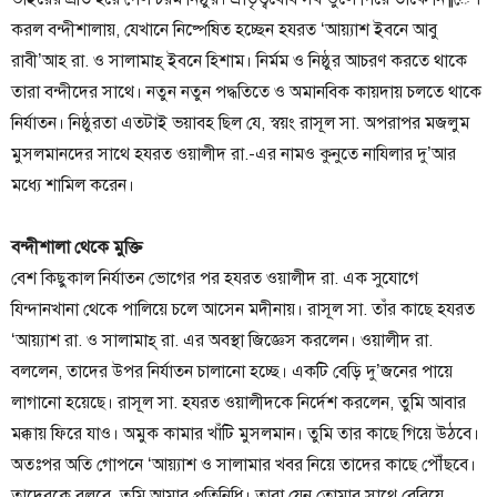
করল বন্দীশালায়, যেখানে নিষ্পেষিত হচ্ছেন হযরত ‘আয়্যাশ ইবনে আবু
রাবী’আহ রা. ও সালামাহ্ ইবনে হিশাম। নির্মম ও নিষ্ঠুর আচরণ করতে থাকে
তারা বন্দীদের সাথে। নতুন নতুন পদ্ধতিতে ও অমানবিক কায়দায় চলতে থাকে
নির্যাতন। নিষ্ঠুরতা এতটাই ভয়াবহ ছিল যে, স্বয়ং রাসূল সা. অপরাপর মজলুম
মুসলমানদের সাথে হযরত ওয়ালীদ রা.-এর নামও কুনুতে নাযিলার দু’আর
মধ্যে শামিল করেন।
বন্দীশালা থেকে মুক্তি
বেশ কিছুকাল নির্যাতন ভোগের পর হযরত ওয়ালীদ রা. এক সুযোগে
যিন্দানখানা থেকে পালিয়ে চলে আসেন মদীনায়। রাসূল সা. তাঁর কাছে হযরত
‘আয়্যাশ রা. ও সালামাহ্ রা. এর অবস্থা জিজ্ঞেস করলেন। ওয়ালীদ রা.
বললেন, তাদের উপর নির্যাতন চালানো হচ্ছে। একটি বেড়ি দু’জনের পায়ে
লাগানো হয়েছে। রাসূল সা. হযরত ওয়ালীদকে নির্দেশ করলেন, তুমি আবার
মক্কায় ফিরে যাও। অমুক কামার খাঁটি মুসলমান। তুমি তার কাছে গিয়ে উঠবে।
অতঃপর অতি গোপনে ‘আয়্যাশ ও সালামার খবর নিয়ে তাদের কাছে পৌঁছবে।
তাদেরকে বলবে, তুমি আমার প্রতিনিধি। তারা যেন তোমার সাথে বেরিয়ে