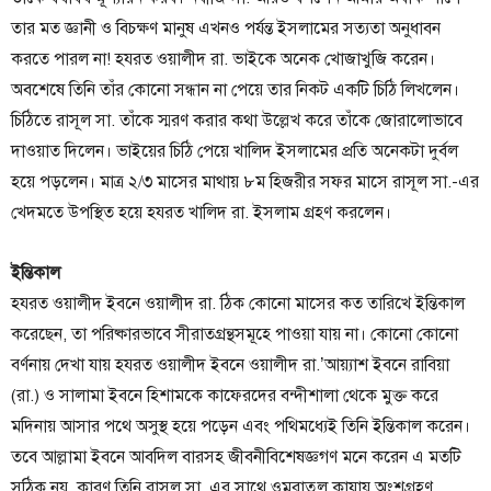
তার মত জ্ঞানী ও বিচক্ষণ মানুষ এখনও পর্যন্ত ইসলামের সত্যতা অনুধাবন
করতে পারল না! হযরত ওয়ালীদ রা. ভাইকে অনেক খোজাখুজি করেন।
অবশেষে তিনি তাঁর কোনো সন্ধান না পেয়ে তার নিকট একটি চিঠি লিখলেন।
চিঠিতে রাসূল সা. তাঁকে স্মরণ করার কথা উল্লেখ করে তাঁকে জোরালোভাবে
দাওয়াত দিলেন। ভাইয়ের চিঠি পেয়ে খালিদ ইসলামের প্রতি অনেকটা দুর্বল
হয়ে পড়লেন। মাত্র ২/৩ মাসের মাথায় ৮ম হিজরীর সফর মাসে রাসূল সা.-এর
খেদমতে উপস্থিত হয়ে হযরত খালিদ রা. ইসলাম গ্রহণ করলেন।
ইন্তিকাল
হযরত ওয়ালীদ ইবনে ওয়ালীদ রা. ঠিক কোনো মাসের কত তারিখে ইন্তিকাল
করেছেন, তা পরিষ্কারভাবে সীরাতগ্রন্থসমূহে পাওয়া যায় না। কোনো কোনো
বর্ণনায় দেখা যায় হযরত ওয়ালীদ ইবনে ওয়ালীদ রা.’আয়্যাশ ইবনে রাবিয়া
(রা.) ও সালামা ইবনে হিশামকে কাফেরদের বন্দীশালা থেকে মুক্ত করে
মদিনায় আসার পথে অসুস্থ হয়ে পড়েন এবং পথিমধ্যেই তিনি ইন্তিকাল করেন।
তবে আল্লামা ইবনে আবদিল বারসহ জীবনীবিশেষজ্ঞগণ মনে করেন এ মতটি
সঠিক নয়, কারণ তিনি রাসূল সা. এর সাথে ওমরাতুল কাযায় অংশগ্রহণ