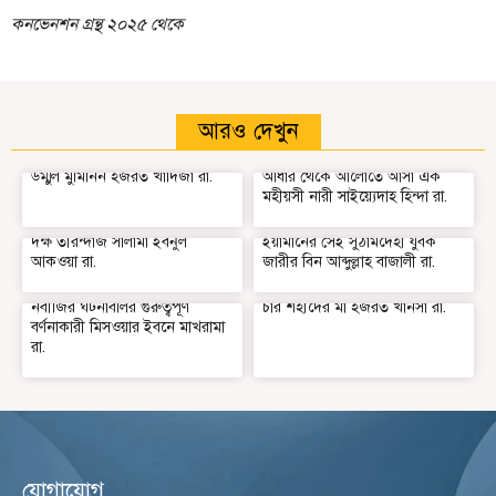
কনভেনশন গ্রন্থ ২০২৫ থেকে
আরও দেখুন
উম্মুল মুমিনিন হজরত খাদিজা রা.
আঁধার থেকে আলোতে আসা এক
মহীয়সী নারী সাইয়্যেদাহ হিন্দা রা.
দক্ষ তীরন্দাজ সালামা ইবনুল
ইয়ামানের সেই সুঠামদেহী যুবক
আকওয়া রা.
জারীর বিন আব্দুল্লাহ বাজালী রা.
নবীজির ঘটনাবলির গুরুত্বপূর্ণ
চার শহীদের মা হজরত খানসা রা.
বর্ণনাকারী মিসওয়ার ইবনে মাখরামা
রা.
যোগাযোগ