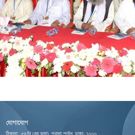
যোগাযোগ
ঠিকানা : ৫৫/বি (৩য় তলা), পুরানা পল্টন, ঢাকা- ১০০০