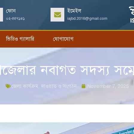
ফোন
ইমেইল
০২-৫৫৭১৪১
iajbd.2016@gmail.com
ভিডিও গ্যালারি
যোগাযোগ
েলার নবাগত সদস্য সম্মে
জেলা কার্যক্রম
,
দাওয়াত ও সংগঠন
November 7, 2025