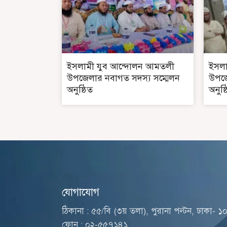
ইসলামী যুব আন্দোলন আমতলী
ইসলা
উপজেলার নবাগত সদস্য সম্মেলন
উপজে
অনুষ্ঠিত
অনুষ্
যোগাযোগ
ঠিকানা : ৫৫/বি (৩য় তলা), পুরানা পল্টন, ঢাকা- ১
ফোন : ০২-৫৫৭১৪১