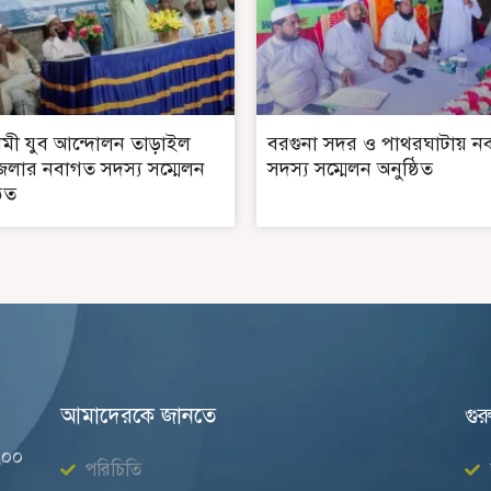
মী যুব আন্দোলন তাড়াইল
বরগুনা সদর ও পাথরঘাটায় ন
লার নবাগত সদস্য সম্মেলন
সদস্য সম্মেলন অনুষ্ঠিত
ঠিত
আমাদেরকে জানতে
গুর
০০০
পরিচিতি