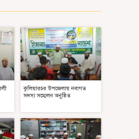
ালী
কুলিয়ারচর উপজেলায় নবাগত
সদস্য সম্মেলন অনুষ্ঠিত