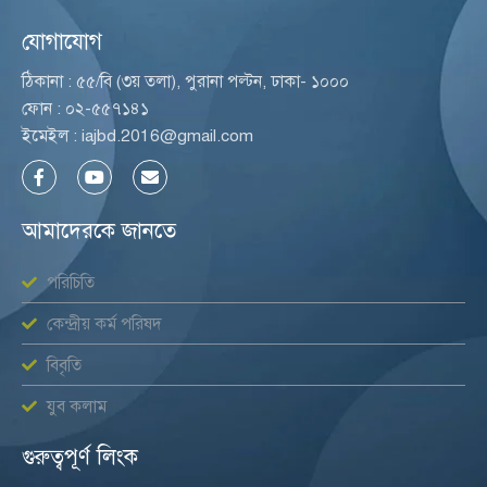
যোগাযোগ
ঠিকানা : ৫৫/বি (৩য় তলা), পুরানা পল্টন, ঢাকা- ১০০০
ফোন : ০২-৫৫৭১৪১
ইমেইল : iajbd.2016@gmail.com
F
Y
E
a
o
n
c
u
v
e
t
e
আমাদেরকে জানতে
b
u
l
o
b
o
o
e
p
পরিচিতি
k
e
-
f
কেন্দ্রীয় কর্ম পরিষদ
বিবৃতি
যুব কলাম
গুরুত্বপূর্ণ লিংক