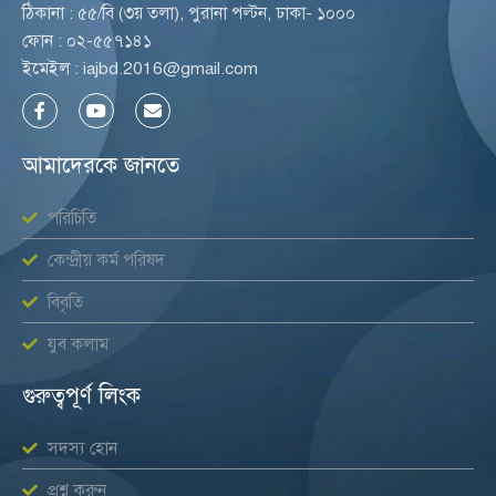
ঠিকানা : ৫৫/বি (৩য় তলা), পুরানা পল্টন, ঢাকা- ১০০০
ফোন : ০২-৫৫৭১৪১
ইমেইল : iajbd.2016@gmail.com
F
Y
E
a
o
n
c
u
v
e
t
e
আমাদেরকে জানতে
b
u
l
o
b
o
o
e
p
পরিচিতি
k
e
-
f
কেন্দ্রীয় কর্ম পরিষদ
বিবৃতি
যুব কলাম
গুরুত্বপূর্ণ লিংক
সদস্য হোন
প্রশ্ন করুন