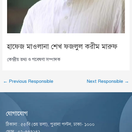
হাফেজ মাওলানা শেখ ফজলুল করীম মারুফ
কেন্দ্রীয় তথ্য ও গবেষণা সম্পাদক
←
Previous Responsible
Next Responsible
→
যোগাযোগ
ঠিকানা : ৫৫/বি (৩য় তলা), পুরানা পল্টন, ঢাকা- ১০০০
ফোন : ০২-৫৫৭১৪১