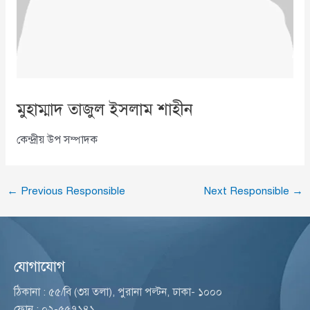
মুহাম্মাদ তাজুল ইসলাম শাহীন
কেন্দ্রীয় উপ সম্পাদক
←
Previous Responsible
Next Responsible
→
যোগাযোগ
ঠিকানা : ৫৫/বি (৩য় তলা), পুরানা পল্টন, ঢাকা- ১০০০
ফোন : ০২-৫৫৭১৪১